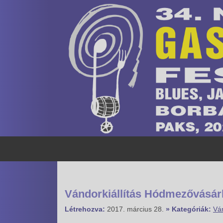
Vándorkiállítás Hódmezővásár
Létrehozva:
2017. március 28.
» Kategóriák:
Ván