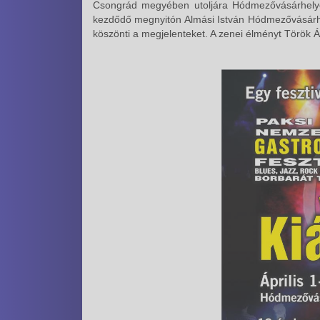
Csongrád megyében utoljára Hódmezővásárhelyen
kezdődő megnyitón Almási István Hódmezővásárh
köszönti a megjelenteket. A zenei élményt Török Á