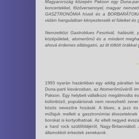
Magyarország közepén Pakson egy Duna-parti 
koncertekkel, főzőversennyel, magyar nemzet
GASZTRONÓMIA híveit és a BORBARÁTOKAT, 
vidám hangulatban kényeztessék el füleiket és
Nemzetközi Gastroblues Fesztivál, halászlé, 
középületek, atomerőmű és a mindent meghat
ahová érdemes ellátogatni, az itt töltött órákka
1993 nyarán hazánkban egy addig páratlan k
Duna-parti kisvárosban, az Atomerőművéről im
Pakson. Egy helybeli vállalkozó megálmodta és 
különböző, populárisnak nem nevezhető zenei s
közös nevezőre hozását. A blues, a jazz és
műfajuk mellett a gasztronómiai élvezeteknek
borokat is kortyolhatnak. Az eltelt negyed évs
a hard rock szülőföldjéről, Nagy-Britanniából
államokból érkeztek zenekarok.