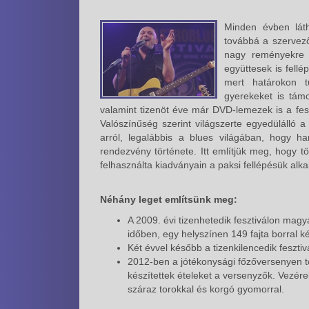
Minden évben láth
továbbá a szervező
nagy reményekre j
együttesek is fellé
mert határokon tú
gyerekeket is tám
valamint tizenöt éve már DVD-lemezek is a fesz
Valószínűség szerint világszerte egyedülálló
arról, legalábbis a blues világában, hogy 
rendezvény története. Itt említjük meg, hogy tö
felhasználta kiadványain a paksi fellépésük alka
Néhány leget említsünk meg:
A 2009. évi tizenhetedik fesztiválon magy
időben, egy helyszínen 149 fajta borral kés
Két évvel később a tizenkilencedik feszti
2012-ben a jótékonysági főzőversenyen t
készítettek ételeket a versenyzők. Vezér
száraz torokkal és korgó gyomorral.