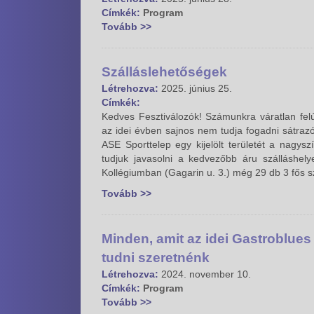
Címkék:
Program
Tovább >>
Szálláslehetőségek
Létrehozva:
2025. június 25.
Címkék:
Kedves Fesztiválozók! Számunkra váratlan fel
az idei évben sajnos nem tudja fogadni sátra
ASE Sporttelep egy kijelölt területét a nagys
tudjuk javasolni a kedvezőbb áru szálláshel
Kollégiumban (Gagarin u. 3.) még 29 db 3 fős s
Tovább >>
Minden, amit az idei Gastroblue
tudni szeretnénk
Létrehozva:
2024. november 10.
Címkék:
Program
Tovább >>