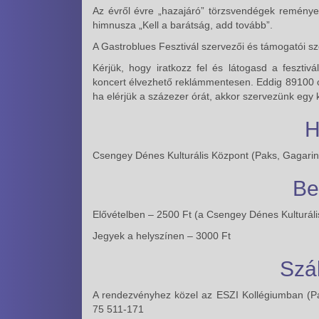
Az évről évre „hazajáró” törzsvendégek reményei
himnusza „Kell a barátság, add tovább”.
A Gastroblues Fesztivál szervezői és támogatói sze
Kérjük, hogy iratkozz fel és látogasd a fesztiv
koncert élvezhető reklámmentesen. Eddig 89100 óra
ha elérjük a százezer órát, akkor szervezünk egy
H
Csengey Dénes Kulturális Központ (Paks, Gagarin 
Be
Elővételben – 2500 Ft (a Csengey Dénes Kulturál
Jegyek a helyszínen – 3000 Ft
Szá
A rendezvényhez közel az ESZI Kollégiumban (Paks
75 511-171