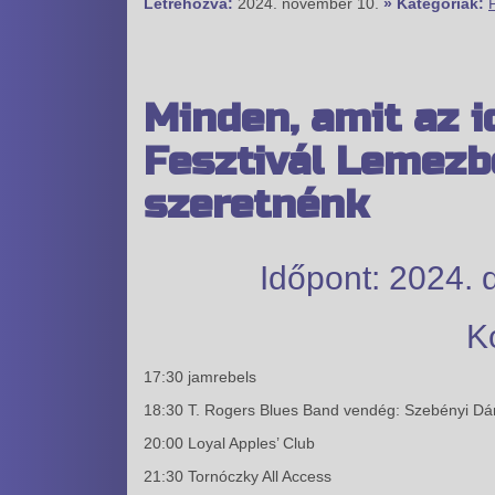
Létrehozva:
2024. november 10.
» Kategóriák:
Minden, amit az i
Fesztivál Lemezb
szeretnénk
Időpont: 2024. 
K
17:30 jamrebels
18:30 T. Rogers Blues Band vendég: Szebényi Dán
20:00 Loyal Apples’ Club
21:30 Tornóczky All Access