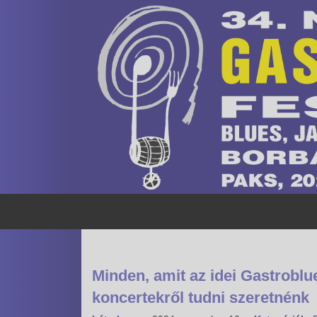
Minden, amit az idei Gastrobl
koncertekről tudni szeretnénk