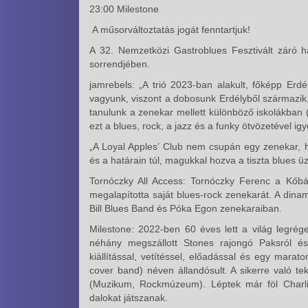
23:00 Milestone
A műsorváltoztatás jogát fenntartjuk!
A 32. Nemzetközi Gastroblues Fesztivált záró 
sorrendjében.
jamrebels: „A trió 2023-ban alakult, főképp Er
vagyunk, viszont a dobosunk Erdélyből származik,
tanulunk a zenekar mellett különböző iskolákban (
ezt a blues, rock, a jazz és a funky ötvözetével ig
„A Loyal Apples’ Club nem csupán egy zenekar,
és a határain túl, magukkal hozva a tiszta blues üze
Tornóczky All Access: Tornóczky Ferenc a Kőbá
megalapította saját blues-rock zenekarát. A dinam
Bill Blues Band és Póka Egon zenekaraiban.
Milestone: 2022-ben 60 éves lett a világ legré
néhány megszállott Stones rajongó Paksról és
kiállítással, vetítéssel, előadással és egy marat
cover band) néven állandósult. A sikerre való te
(Muzikum, Rockmúzeum). Léptek már föl Charlie
dalokat játszanak.