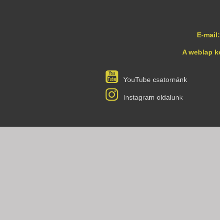
E-mail:
A weblap k
YouTube csatornánk
Instagram oldalunk