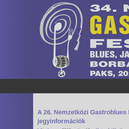
A 26. Nemzetközi Gastroblues 
jegyinformációk