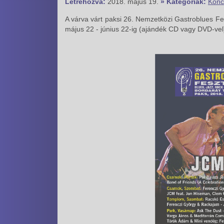
Létrehozva:
2018. május 19.
» Kategóriák:
Konc
A várva várt paksi 26. Nemzetközi Gastroblues F
május 22 - június 22-ig (ajándék CD vagy DVD-vel)