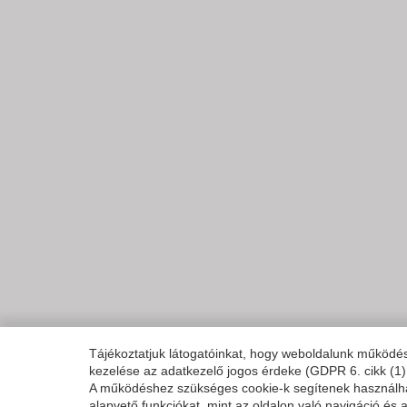
Tájékoztatjuk látogatóinkat, hogy weboldalunk működ
kezelése az adatkezelő jogos érdeke (GDPR 6. cikk (1)
A működéshez szükséges cookie-k segítenek használhat
alapvető funkciókat, mint az oldalon való navigáció és 