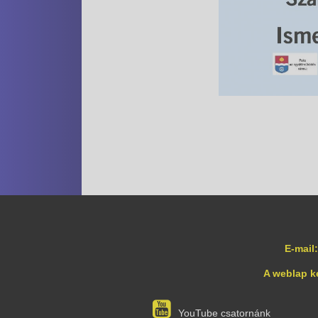
E-mail:
A weblap k
YouTube csatornánk