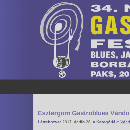
Esztergom Gastroblues Vándork
Létrehozva:
2017. április 28.
» Kategóriák:
Vándo