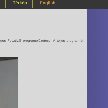
t
Térkép
English
lues Fesztivál programelőzetese. A teljes programról