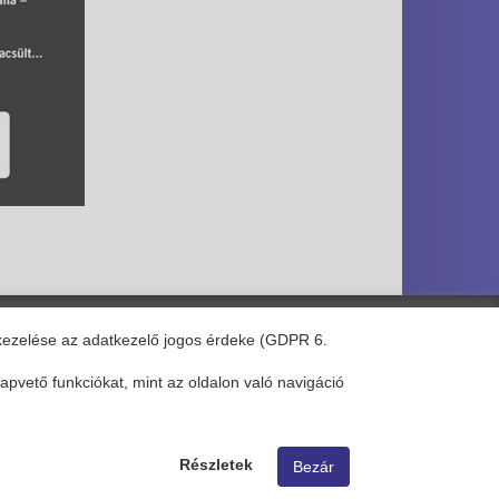
kezelése az adatkezelő jogos érdeke (GDPR 6.
pvető funkciókat, mint az oldalon való navigáció
YouTube csatornánk
Instagram oldalunk
Bezár