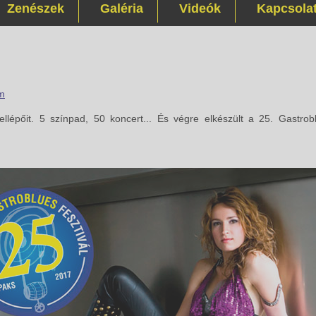
Zenészek
Galéria
Videók
Kapcsola
m
llépőit. 5 színpad, 50 koncert... És végre elkészült a 25. Gastrob