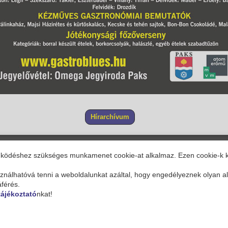
Hírarchívum
működéshez szükséges munkamenet cookie-at alkalmaz. Ezen cookie-k 
A weblap készítője:
Govern-Soft Kft.
álhatóvá tenni a weboldalunkat azáltal, hogy engedélyeznek olyan ala
áférés.
tájékoztató
nkat!