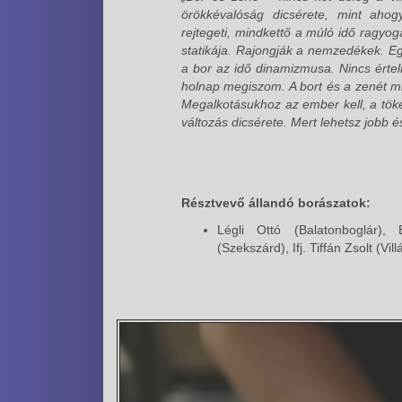
örökkévalóság dicsérete, mint ah
rejtegeti, mindkettő a múló idő ragyo
statikája. Rajongják a nemzedékek. Eg
a bor az idő dinamizmusa. Nincs érte
holnap megiszom. A bort és a zenét mi
Megalkotásukhoz az ember kell, a tök
változás dicsérete. Mert lehetsz jobb é
Résztvevő állandó borászatok:
Légli Ottó (Balatonboglár),
(Szekszárd), Ifj. Tiffán Zsolt (Vill