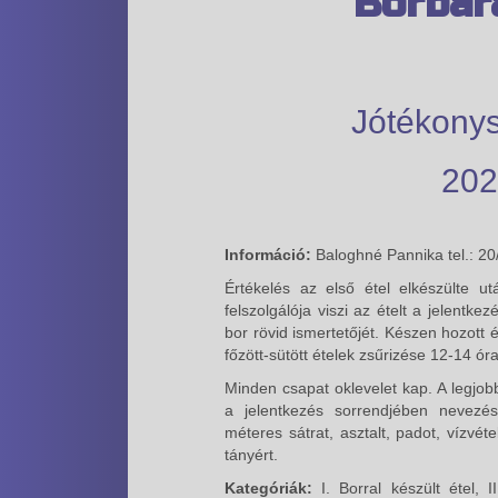
Borbar
Jótékonys
2025
Információ:
Baloghné Pannika tel.: 20
Értékelés az első étel elkészülte u
felszolgálója viszi az ételt a jelentk
bor rövid ismertetőjét. Készen hozott 
főzött-sütött ételek zsűrizése 12-14 óra
Minden csapat oklevelet kap. A legjob
a jelentkezés sorrendjében nevezési
méteres sátrat, asztalt, padot, vízvét
tányért.
Kategóriák:
I. Borral készült étel, I