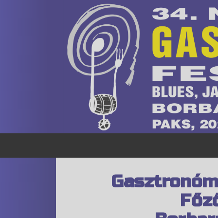
Gasztronóm
Főz