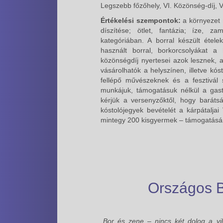
Legszebb főzőhely, VI. Közönség-díj, V
Értékelési szempontok:
a környezet 
díszítése; ötlet, fantázia; íze, z
kategóriában. A borral készült étel
használt borral, borkorcsolyákat a 
közönségdíj nyertesei azok lesznek, a
vásárolhatók a helyszínen, illetve kós
fellépő művészeknek és a fesztivál 
munkájuk, támogatásuk nélkül a gast
kérjük a versenyzőktől, hogy barátságg
kóstolójegyek bevételét a kárpátalja
mintegy 200 kisgyermek – támogatásá
Országos B
„Bor és zene – nincs két dolog a v