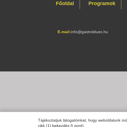
Főoldal
Programok
E-mail:
info@gastroblues.hu
Tájékoztatjuk látogatóinkat, hogy weboldalunk 
cikk (1) bekezdés f) pont).