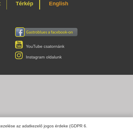
t
Térkép
English
YouTube csatornánk
Instagram oldalunk
kezelése az adatkezelő jogos érdeke (GDPR 6.