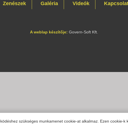
Zenészek
Galéria
Videók
Kapcsola
A weblap készítője:
Govern-Soft Kft.
működéshez szükséges munkamenet cookie-at alkalmaz. Ezen cookie-k 